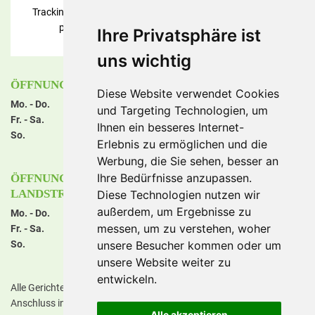
Tracking und Performance Cookies werden benötigt! Bitte
prüfen Sie die
Cookie Consent Einstellungen
.
Ihre Privatsphäre ist
uns wichtig
ÖFFNUNGSZEITEN FRANKFURT STIFTSTRASSE
Diese Website verwendet Cookies
Mo. - Do.
11:00 - 22:00 Uhr
und Targeting Technologien, um
Fr. - Sa.
11:00 - 23:00 Uhr
Ihnen ein besseres Internet-
So.
14:00 - 22:00 Uhr
Erlebnis zu ermöglichen und die
NEU: jeden Sonntag geöffnet!
Werbung, die Sie sehen, besser an
Ihre Bedürfnisse anzupassen.
ÖFFNUNGSZEITEN FRANKFURT HANAUER
LANDSTRASSE
Diese Technologien nutzen wir
außerdem, um Ergebnisse zu
Mo. - Do.
11:00 - 22:00 Uhr
messen, um zu verstehen, woher
Fr. - Sa.
11:00 - 23:00 Uhr
So.
14:00 - 22:00 Uhr
unsere Besucher kommen oder um
unsere Website weiter zu
NEU: jeden Sonntag geöffnet!
entwickeln.
Alle Gerichte aus unserer Speisekarte, können online bestellt und im
Anschluss in der gewünschten Filiale abgeholt werden.
Alle akzeptieren