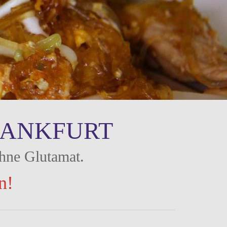
RANKFURT
ohne Glutamat.
n!