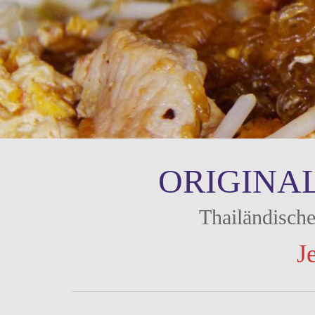
ORIGINA
Thailändische
J