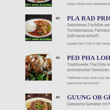
Crispy chicken with vergetables 
PLA RAD PR
43
Gebratenes Fischfilet serv
Tomatensauce, Palmenz
(süß-sauer-scharf)
Sautéed filet of fish in Thai Chil
PED PHA LO
44
Traditionelle Thai Ente i
aromatischen Gewürzen,
Traditional crispy duck in soy sa
mushrooms and broccoli
GUUNG OB G
45
Gebratene Garnelen mit 