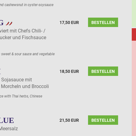
and cashewsnut in oyster-soysauce
IG
17,50 EUR
BESTELLEN
iert mit Chefs Chili- /
ucker und Fischsauce
ies sweet & sour sauce and vegetable
H
18,50 EUR
BESTELLEN
n Sojasauce mit
 Morcheln und Broccoli
uce with Thai herbs, Chinese
LUE
21,50 EUR
BESTELLEN
Meersalz