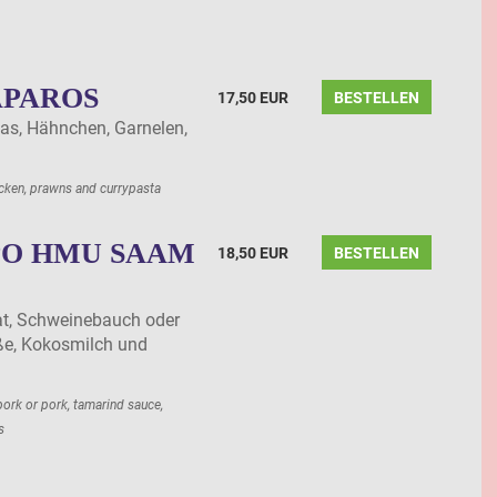
APAROS
17,50 EUR
BESTELLEN
nas, Hähnchen, Garnelen,
hicken, prawns and currypasta
PO HMU SAAM
18,50 EUR
BESTELLEN
at, Schweinebauch oder
e, Kokosmilch und
pork or pork, tamarind sauce,
s