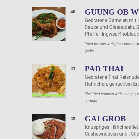
GUUNG OB W
40
Gebratene Garnelen mit
Sauce und Glasnudeln, Ste
Pfeffer, Ingwer, Knoblau
Fried prawns with glass noodle st
garlic
PAD THAI
41
Gebratene Thai Reisnude
Hähnchen, gehackten Er
Thai fried noodles with shrimps, 
sprouts
GAI GROB
42
Knuspriges Hähchenfile
Cashewnüssen und „Chef