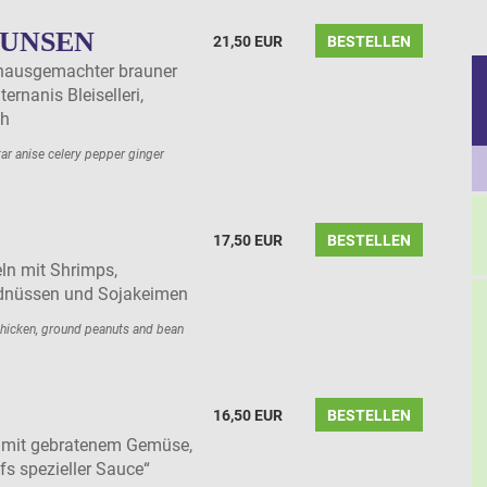
UNSEN
21,50 EUR
BESTELLEN
 hausgemachter brauner
rnanis Bleiselleri,
ch
ar anise celery pepper ginger
17,50 EUR
BESTELLEN
ln mit Shrimps,
dnüssen und Sojakeimen
chicken, ground peanuts and bean
16,50 EUR
BESTELLEN
t mit gebratenem Gemüse,
s spezieller Sauce“