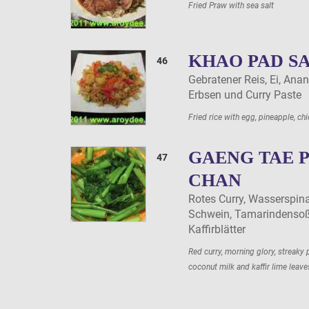
Fried Praw with sea salt
KHAO PAD S
46
Gebratener Reis, Ei, Ana
Erbsen und Curry Paste
Fried rice with egg, pineapple, c
GAENG TAE 
47
CHAN
Rotes Curry, Wasserspin
Schwein, Tamarindensoß
Kaffirblätter
Red curry, morning glory, streaky 
coconut milk and kaffir lime leave