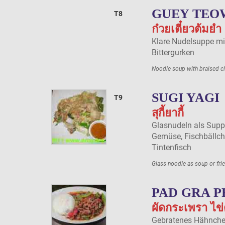
GUEY TEO
T8
ก๋วยเตี๋ยวต้มยํา
Klare Nudelsuppe m
Bittergurken
Noodle soup with braised ch
SUGI YAGI
T9
สุกี้ยากี้
Glasnudeln als Supp
Gemüse, Fischbällch
Tintenfisch
Glass noodle as soup or fri
PAD GRA 
ผัดกระเพรา ไข
Gebratenes Hähnche