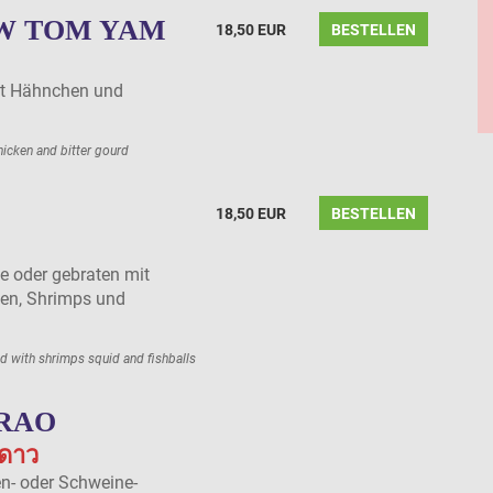
W TOM YAM
18,50 EUR
BESTELLEN
it Hähnchen und
icken and bitter gourd
18,50 EUR
BESTELLEN
e oder gebraten mit
en, Shrimps und
ed with shrimps squid and fishballs
PRAO
่ดาว
n- oder Schweine-