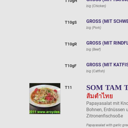
T10gH
big (Chicken)
GROSS (MIT SCHWE
T10gS
big (Pork)
GROSS (MIT RINDFL
T10gR
big (Beef)
GROSS (MIT KATFIS
T10gF
big (Catfish)
SOM TAM 
T11
ส้มตําไทย
Papayasalat mit Kn
Bohnen, Erdnüssen un
Zitronenfischsoße
Papayasalad with garlic gree