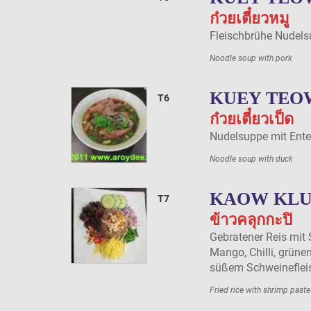
ก๋วยเตี๋ยวหมู
Fleischbrühe Nudels
Noodle soup with pork
KUEY TEO
T6
ก๋วยเตี๋ยวเป็ด
Nudelsuppe mit Ente
Noodle soup with duck
KAOW KLU
T7
ข้าวคลุกกะปิ
Gebratener Reis mit
Mango, Chilli, grün
süßem Schweineflei
Fried rice with shrimp paste