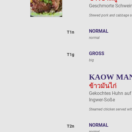
Geschmorte Schweine
Stewed pork and cabbage se
NORMAL
T1n
normal
GROSS
T1g
big
KAOW MAN
ข้าวมันไก่
Gekochtes Huhn auf I
Ingwer-Soße
Steamed chicken served with
NORMAL
T2n
normal