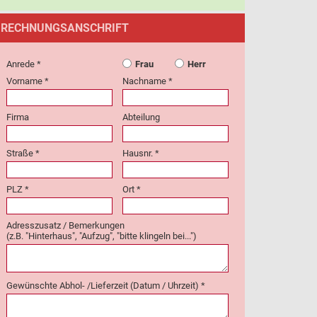
RECHNUNGSANSCHRIFT
Anrede *
Frau
Herr
Vorname *
Nachname *
Firma
Abteilung
Straße *
Hausnr. *
PLZ *
Ort *
Adresszusatz / Bemerkungen
(z.B. "Hinterhaus", "Aufzug", "bitte klingeln bei...")
Gewünschte Abhol- /Lieferzeit (Datum / Uhrzeit) *