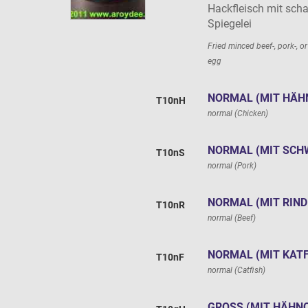
Hackfleisch mit sch
Spiegelei
Fried minced beef-, pork-, or
egg
NORMAL (MIT HÄH
T10nH
normal (Chicken)
NORMAL (MIT SCH
T10nS
normal (Pork)
NORMAL (MIT RIND
T10nR
normal (Beef)
NORMAL (MIT KATF
T10nF
normal (Catfish)
GROSS (MIT HÄHNC