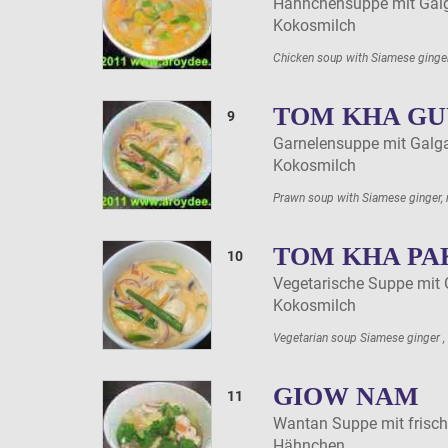
Hähnchensuppe mit Gal
Kokosmilch
Chicken soup with Siamese ginge
TOM KHA G
9
Garnelensuppe mit Galg
Kokosmilch
Prawn soup with Siamese ginger,
TOM KHA P
10
Vegetarische Suppe mit
Kokosmilch
Vegetarian soup Siamese ginger 
GIOW NAM
11
Wantan Suppe mit frisc
Hähnchen