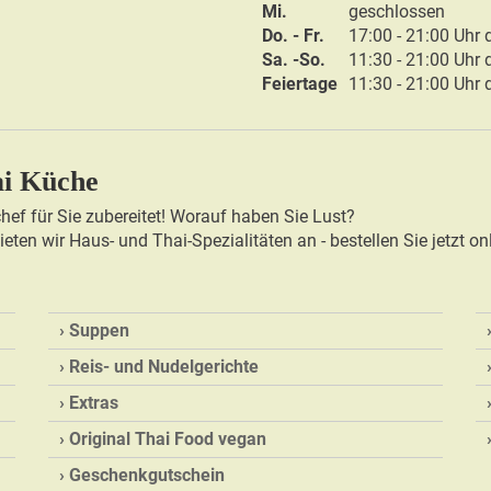
Mi.
g
eschlossen
Do. - Fr.
17:00 - 21:00 Uhr
Sa. -So.
11:30 - 21:00 Uhr
Feiertage
11:30 - 21:00 Uhr
ai Küche
ef für Sie zubereitet! Worauf haben Sie Lust?
ten wir Haus- und Thai-Spezialitäten an - bestellen Sie jetzt on
Suppen
Reis- und Nudelgerichte
Extras
Original Thai Food vegan
Geschenkgutschein