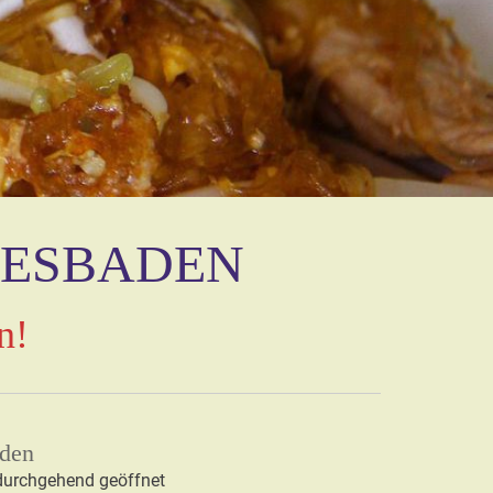
IESBADEN
n!
aden
urchgehend geöffnet