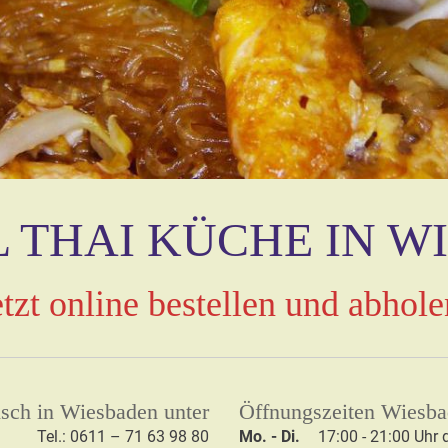
L THAI KÜCHE IN W
etzt online bestellen und abhole
nisch in Wiesbaden unter
Öffnungszeiten Wiesb
Tel.: 0611 – 71 63 98 80
Mo. - Di.
17:00 - 21:00 Uhr
d