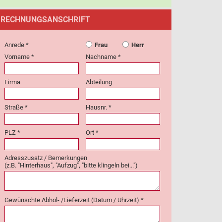
RECHNUNGSANSCHRIFT
Anrede *
Frau
Herr
Vorname *
Nachname *
Firma
Abteilung
Straße *
Hausnr. *
PLZ *
Ort *
Adresszusatz / Bemerkungen
(z.B. "Hinterhaus", "Aufzug", "bitte klingeln bei...")
Gewünschte Abhol- /Lieferzeit (Datum / Uhrzeit) *