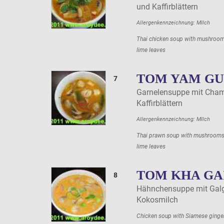
und Kaffirblättern
Allergenkennzeichnung: MIlch
Thai chicken soup with mushrooms
lime leaves
TOM YAM G
7
Garnelensuppe mit Cham
Kaffirblättern
Allergenkennzeichnung: MIlch
Thai prawn soup with mushrooms, 
lime leaves
TOM KHA GA
8
Hähnchensuppe mit Gal
Kokosmilch
Chicken soup with Siamese ginge