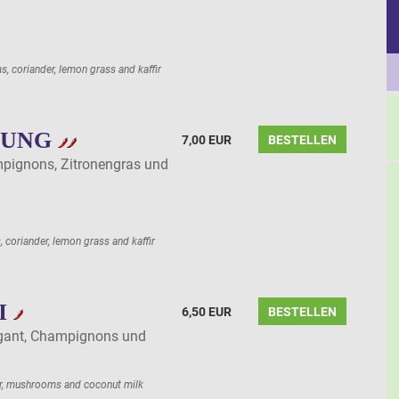
, coriander, lemon grass and kaffir
UUNG
7,00 EUR
BESTELLEN
pignons, Zitronengras und
coriander, lemon grass and kaffir
I
6,50 EUR
BESTELLEN
gant, Champignons und
r, mushrooms and coconut milk