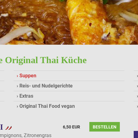
ee Original Thai Küche
Suppen
Reis- und Nudelgerichte
Extras
Original Thai Food vegan
I
6,50 EUR
BESTELLEN
pignons, Zitronengras