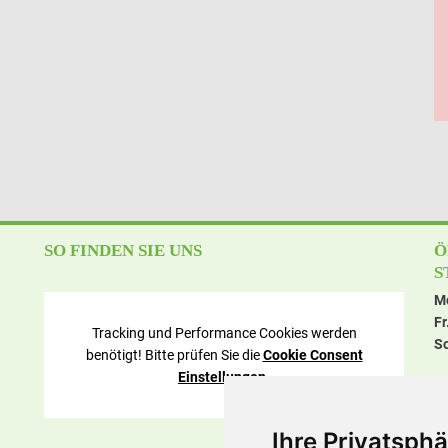
SO FINDEN SIE UNS
Ö
S
Mo
Fr
Tracking und Performance Cookies werden
So
benötigt! Bitte prüfen Sie die
Cookie Consent
Einstellungen
.
Ö
L
Ihre Privatsphä