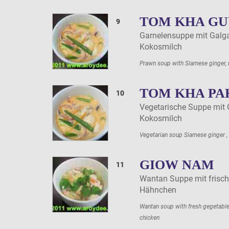
TOM KHA G
9
Garnelensuppe mit Galg
Kokosmilch
Prawn soup with Siamese ginger,
TOM KHA P
10
Vegetarische Suppe mit
Kokosmilch
Vegetarian soup Siamese ginger 
GIOW NAM
11
Wantan Suppe mit frisc
Hähnchen
Wantan soup with fresh gegetabl
chicken