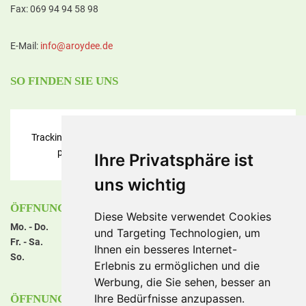
Fax: 069 94 94 58 98
E-Mail:
in
fo@aroyd
ee.de
SO FINDEN SIE UNS
Tracking und Performance Cookies werden benötigt! Bitte
prüfen Sie die
Cookie Consent Einstellungen
.
Ihre Privatsphäre ist
uns wichtig
ÖFFNUNGSZEITEN FRANKFURT STIFTSTRASSE
Diese Website verwendet Cookies
Mo. - Do.
11:00 - 22:00 Uhr
und Targeting Technologien, um
Fr. - Sa.
11:00 - 23:00 Uhr
Ihnen ein besseres Internet-
So.
14:00 - 22:00 Uhr
Erlebnis zu ermöglichen und die
NEU: jeden Sonntag geöffnet!
Werbung, die Sie sehen, besser an
Ihre Bedürfnisse anzupassen.
ÖFFNUNGSZEITEN FRANKFURT HANAUER