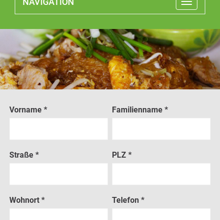
NAVIGATION
Toggle
navigatio
Vorname *
Familienname *
Straße *
PLZ *
Wohnort *
Telefon *