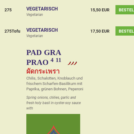
VEGETARISCH
275
15,50 EUR
BESTE
Vegetarian
VEGETARISCH
275Tofu
17,50 EUR
BESTE
Vegetarian
PAD GRA
4
11
PRAO
ผัดกระเพรา
Chilis, Schalotten, Knoblauch und
frischem Scharfen-Basilikum mit
Paprika, grünen Bohnen, Peperoni
Spring onions, chilies, garlic and
fresh holy basil in oyster-soy sauce
with