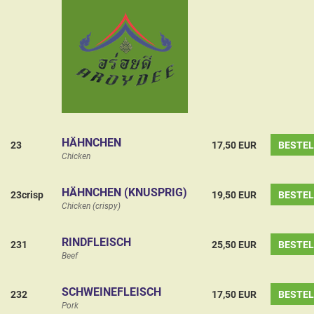
HÄHNCHEN
23
17,50 EUR
BESTE
Chicken
HÄHNCHEN (KNUSPRIG)
23crisp
19,50 EUR
BESTE
Chicken (crispy)
RINDFLEISCH
231
25,50 EUR
BESTE
Beef
SCHWEINEFLEISCH
232
17,50 EUR
BESTE
Pork