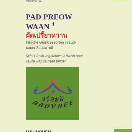
Vegetarian
PAD PREOW
4
WAAN
ผัดเปรี้ยวหวาน
Frische Gemüsesorten in süβ-
sauer Sauce mit
Select fresh vegetables in sweet-sour
sauce with sautéed tender