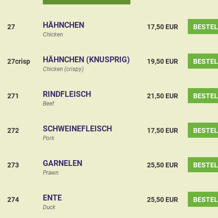
HÄHNCHEN
27
17,50 EUR
BESTE
Chicken
HÄHNCHEN (KNUSPRIG)
27crisp
19,50 EUR
BESTE
Chicken (crispy)
RINDFLEISCH
271
21,50 EUR
BESTE
Beef
SCHWEINEFLEISCH
272
17,50 EUR
BESTE
Pork
GARNELEN
273
25,50 EUR
BESTE
Prawn
ENTE
274
25,50 EUR
BESTE
Duck