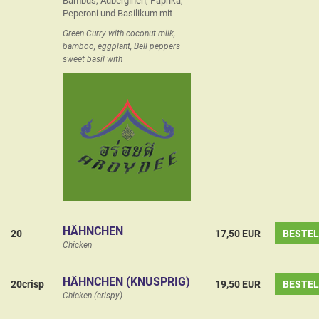
Bambus, Auberginen, Paprika,
Peperoni und Basilikum mit
Green Curry with coconut milk,
bamboo, eggplant, Bell peppers
sweet basil with
HÄHNCHEN
20
17,50 EUR
BESTE
Chicken
HÄHNCHEN (KNUSPRIG)
20crisp
19,50 EUR
BESTE
Chicken (crispy)