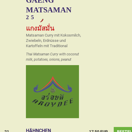
GAENG
MATSAMAN
2
5
แกงมัสมั่น
Matsaman Curry mit Kokosmilch,
Zwiebeln, Erdnüsse und
Kartoffeln mit Traditional
Thai Matsaman Curry with coconut
milk, potatoes, onions, peanut
HÄHNCHEN
21
17,50 EUR
BESTE