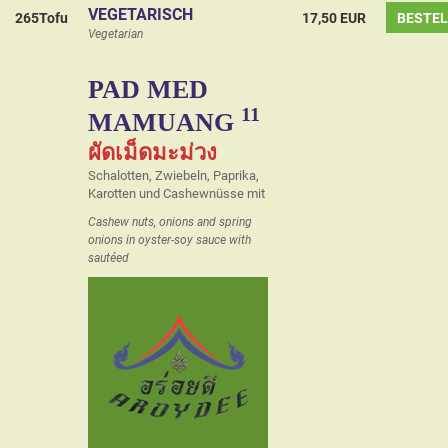
VEGETARISCH
265Tofu
17,50 EUR
BESTE
Vegetarian
PAD MED
11
MAMUANG
ผัดเม็ดมะม่วง
Schalotten, Zwiebeln, Paprika,
Karotten und Cashewnüsse mit
Cashew nuts, onions and spring
onions in oyster-soy sauce with
sautéed