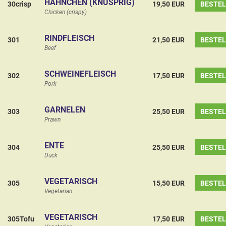
HÄHNCHEN (KNUSPRIG)
30crisp
19,50 EUR
BESTE
Chicken (crispy)
RINDFLEISCH
301
21,50 EUR
BESTE
Beef
SCHWEINEFLEISCH
302
17,50 EUR
BESTE
Pork
GARNELEN
303
25,50 EUR
BESTE
Prawn
ENTE
304
25,50 EUR
BESTE
Duck
VEGETARISCH
305
15,50 EUR
BESTE
Vegetarian
VEGETARISCH
305Tofu
17,50 EUR
BESTE