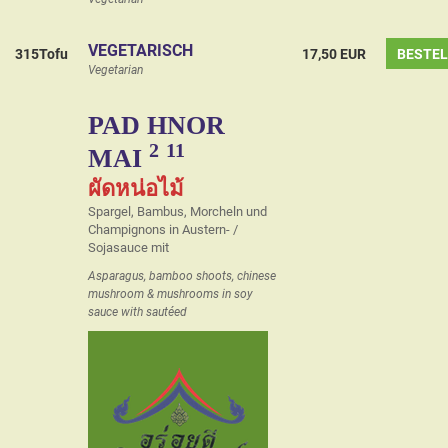
VEGETARISCH
315Tofu
17,50 EUR
BESTE
Vegetarian
PAD HNOR
2
11
MAI
ผัดหน่อไม้
Spargel, Bambus, Morcheln und
Champignons in Austern- /
Sojasauce mit
Asparagus, bamboo shoots, chinese
mushroom & mushrooms in soy
sauce with sautéed