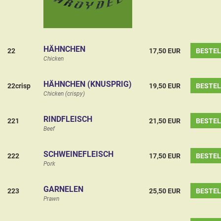
HÄHNCHEN
22
17,50 EUR
BESTE
Chicken
HÄHNCHEN (KNUSPRIG)
22crisp
19,50 EUR
BESTE
Chicken (crispy)
RINDFLEISCH
221
21,50 EUR
BESTE
Beef
SCHWEINEFLEISCH
222
17,50 EUR
BESTE
Pork
GARNELEN
223
25,50 EUR
BESTE
Prawn