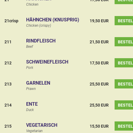
Chicken
HÄHNCHEN (KNUSPRIG)
21crisp
19,50 EUR
BESTE
Chicken (crispy)
RINDFLEISCH
211
21,50 EUR
BESTE
Beef
SCHWEINEFLEISCH
212
17,50 EUR
BESTE
Pork
GARNELEN
213
25,50 EUR
BESTE
Prawn
ENTE
214
25,50 EUR
BESTE
Duck
VEGETARISCH
215
15,50 EUR
BESTE
Vegetarian