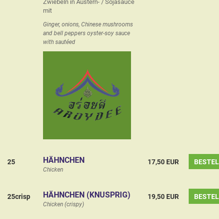
Zwiebeln in Austern- / Sojasauce
mit
Ginger, onions, Chinese mushrooms
and bell peppers oyster-soy sauce
with sautéed
HÄHNCHEN
25
17,50 EUR
BESTE
Chicken
HÄHNCHEN (KNUSPRIG)
25crisp
19,50 EUR
BESTE
Chicken (crispy)