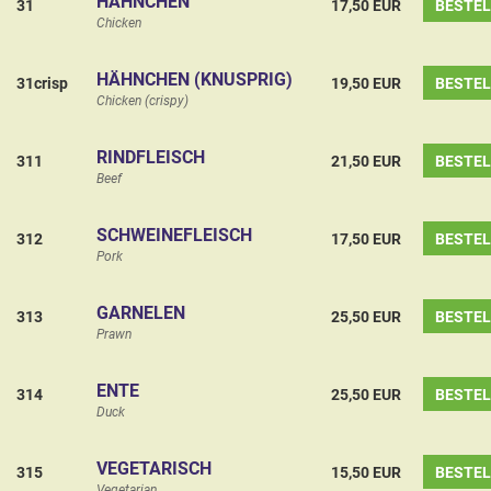
HÄHNCHEN
31
17,50 EUR
BESTE
Chicken
HÄHNCHEN (KNUSPRIG)
31crisp
19,50 EUR
BESTE
Chicken (crispy)
RINDFLEISCH
311
21,50 EUR
BESTE
Beef
SCHWEINEFLEISCH
312
17,50 EUR
BESTE
Pork
GARNELEN
313
25,50 EUR
BESTE
Prawn
ENTE
314
25,50 EUR
BESTE
Duck
VEGETARISCH
315
15,50 EUR
BESTE
Vegetarian