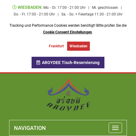
WIESBADEN:
Mo. - Di. 17:00 - 21:00 Uhr
|
Mi. geschlossen
|
Do. - Fr. 17:00 - 21:00 Uhr
|
Sa. - So. + Feiertage 11:30 - 21:00 Uhr
Tracking und Performance Cookies werden benötigt! Bitte prüfen Sie die
Cookie Consent Einstellungen
.
Frankfurt
Wiesbaden
AROYDEE Tisch-Reservierung
NAVIGATION
Toggle
navigatio