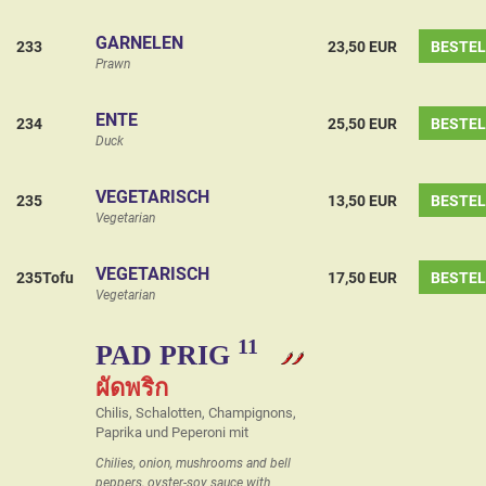
GARNELEN
233
23,50 EUR
BESTE
Prawn
ENTE
234
25,50 EUR
BESTE
Duck
VEGETARISCH
235
13,50 EUR
BESTE
Vegetarian
VEGETARISCH
235Tofu
17,50 EUR
BESTE
Vegetarian
11
PAD PRIG
ผัดพริก
Chilis, Schalotten, Champignons,
Paprika und Peperoni mit
Chilies, onion, mushrooms and bell
peppers, oyster-soy sauce with