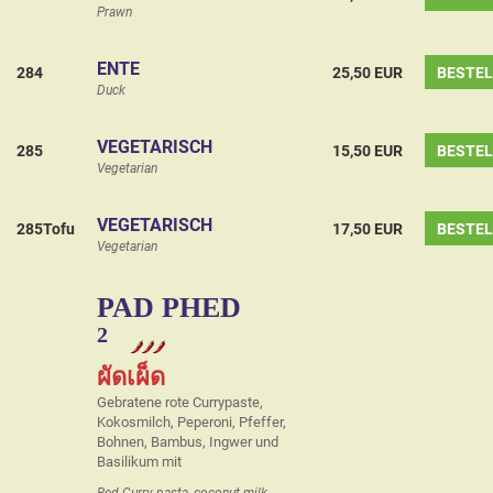
Prawn
ENTE
284
25,50 EUR
BESTE
Duck
VEGETARISCH
285
15,50 EUR
BESTE
Vegetarian
VEGETARISCH
285Tofu
17,50 EUR
BESTE
Vegetarian
PAD PHED
2
ผัดเผ็ด
Gebratene rote Currypaste,
Kokosmilch, Peperoni, Pfeffer,
Bohnen, Bambus, Ingwer und
Basilikum mit
Red Curry pasta, coconut milk,