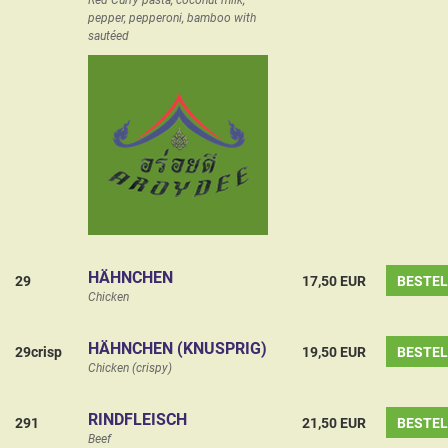
pepper, pepperoni, bamboo with
sautéed
HÄHNCHEN
29
17,50 EUR
BESTE
Chicken
HÄHNCHEN (KNUSPRIG)
29crisp
19,50 EUR
BESTE
Chicken (crispy)
RINDFLEISCH
291
21,50 EUR
BESTE
Beef