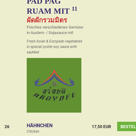
PAD PAG
11
RUAM MIT
ผัดผักรวมมิตร
Frisches verschiedenes Gemüse
in Austern- / Sojasauce mit
Fresh Asian & European vegetables
in special oyster-soy sauce with
sautéed
HÄHNCHEN
26
17,50 EUR
BESTE
Chicken