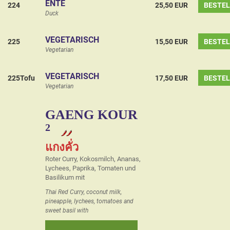
ENTE
224
25,50 EUR
BESTE
Duck
VEGETARISCH
225
15,50 EUR
BESTE
Vegetarian
VEGETARISCH
225Tofu
17,50 EUR
BESTE
Vegetarian
GAENG KOUR
2
แกงคั่ว
Roter Curry, Kokosmilch, Ananas,
Lychees, Paprika, Tomaten und
Basilikum mit
Thai Red Curry, coconut milk,
pineapple, lychees, tomatoes and
sweet basil with