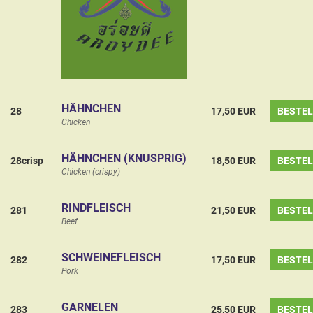
HÄHNCHEN
28
17,50 EUR
BESTE
Chicken
HÄHNCHEN (KNUSPRIG)
28crisp
18,50 EUR
BESTE
Chicken (crispy)
RINDFLEISCH
281
21,50 EUR
BESTE
Beef
SCHWEINEFLEISCH
282
17,50 EUR
BESTE
Pork
GARNELEN
283
25,50 EUR
BESTE