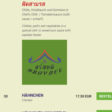
ผัดสามรส
Chilis, Knoblauch und Gemüse in
Chefs Chili- / Tomatensauce (süß-
sauer / scharf)
Chillies, garlic and vegetables in a
special chili- in sweet-sour sauce with
sautéed tender
HÄHNCHEN
30
17,50 EUR
BESTE
Chicken