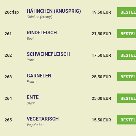
HÄHNCHEN (KNUSPRIG)
26crisp
19,50 EUR
BESTE
Chicken (crispy)
RINDFLEISCH
261
21,50 EUR
BESTE
Beef
SCHWEINEFLEISCH
262
17,50 EUR
BESTE
Pork
GARNELEN
263
25,50 EUR
BESTE
Prawn
ENTE
264
25,00 EUR
BESTE
Duck
VEGETARISCH
265
15,50 EUR
BESTE
Vegetarian