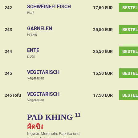
SCHWEINEFLEISCH
242
17,50 EUR
BESTE
Pork
GARNELEN
243
25,50 EUR
BESTE
Prawn
ENTE
244
25,50 EUR
BESTE
Duck
VEGETARISCH
245
15,50 EUR
BESTE
Vegetarian
VEGETARISCH
245Tofu
17,50 EUR
BESTE
Vegetarian
11
PAD KHING
ผัดขิง
Ingwer, Morcheln, Paprika und