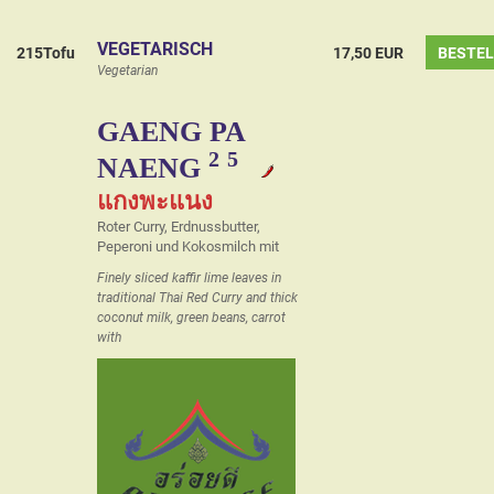
VEGETARISCH
215Tofu
17,50 EUR
BESTE
Vegetarian
GAENG PA
2
5
NAENG
แกงพะแนง
Roter Curry, Erdnussbutter,
Peperoni und Kokosmilch mit
Finely sliced kaffir lime leaves in
traditional Thai Red Curry and thick
coconut milk, green beans, carrot
with