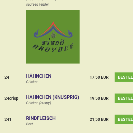
sautéed tender
HÄHNCHEN
24
17,50 EUR
BESTE
Chicken
HÄHNCHEN (KNUSPRIG)
24crisp
19,50 EUR
BESTE
Chicken (crispy)
RINDFLEISCH
241
21,50 EUR
BESTE
Beef