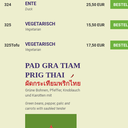
ENTE
324
25,50 EUR
BESTE
Duck
VEGETARISCH
325
15,50 EUR
BESTE
Vegetarian
VEGETARISCH
325Tofu
17,50 EUR
BESTE
Vegetarian
PAD GRA TIAM
PRIG THAI
ผัดกระเทียมพริกไทย
Grüne Bohnen, Pfeffer, Knoblauch
und Karotten mit
Green beans, pepper, galic and
carrots with sautéed tender