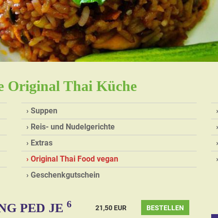
ee Original Thai Küche
Suppen
Reis- und Nudelgerichte
Extras
Original Thai Food vegan
Geschenkgutschein
6
ING PED JE
21,50 EUR
BESTELLEN