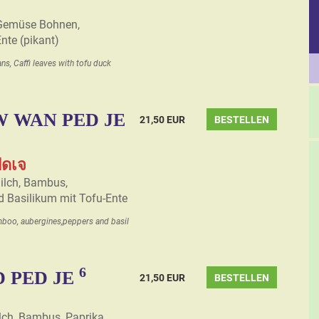
 Gemüse Bohnen,
Ente (pikant)
ans, Caffi leaves with tofu duck
 WAN PED JE
21,50 EUR
BESTELLEN
็ดเจ
ilch, Bambus,
d Basilikum mit Tofu-Ente
mboo, aubergines,peppers and basil
6
 PED JE
21,50 EUR
BESTELLEN
lch, Bambus, Paprika,