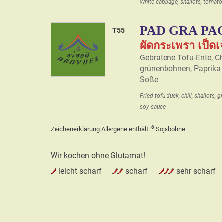
White cabbage, shallots, tomato
PAD GRA PA
T55
ผัดกระเพรา เป็ดเ
Gebratene Tofu-Ente, Chi
grünenbohnen, Paprika 
Soße
Fried tofu duck, chili, shallots,
soy sauce
6
Zeichenerklärung Allergene enthält:
Sojabohne
Wir kochen ohne Glutamat!
leicht scharf
scharf
sehr scharf