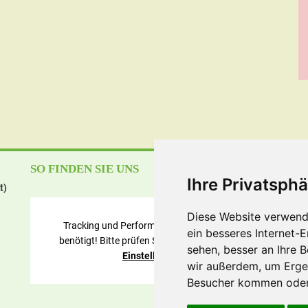
SO FINDEN SIE UNS
Ö
Ihre Privatsphä
t)
Mo
Mi
Diese Website verwend
Do
Tracking und Performance Cookies werden
ein besseres Internet-
Sa
benötigt! Bitte prüfen Sie die
Cookie Consent
sehen, besser an Ihre 
Fe
Einstellungen
.
wir außerdem, um Erge
Besucher kommen oder 