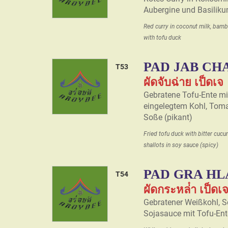
Aubergine und Basiliku
Red curry in coconut milk, bamb
with tofu duck
PAD JAB CHA
T53
ผัดจับฉ่าย เป็ดเจ
Gebratene Tofu-Ente mit
eingelegtem Kohl, Toma
Soße (pikant)
Fried tofu duck with bitter cuc
shallots in soy sauce (spicy)
PAD GRA HL
T54
ผัดกระหล่ํา เป็ดเ
Gebratener Weißkohl, S
Sojasauce mit Tofu-Ent