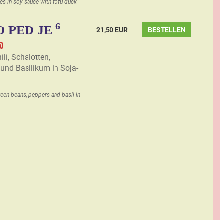
es in soy sauce with tofu duck
6
O PED JE
21,50 EUR
BESTELLEN
จ
li, Schalotten,
und Basilikum in Soja-
 green beans, peppers and basil in