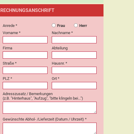
RECHNUNGSANSCHRIFT
Anrede *
Frau
Herr
Vorname *
Nachname *
Firma
Abteilung
Straße *
Hausnr. *
PLZ *
Ort *
Adresszusatz / Bemerkungen
(z.B. "Hinterhaus", "Aufzug", "bitte klingeln bei...")
Gewünschte Abhol- /Lieferzeit (Datum / Uhrzeit) *