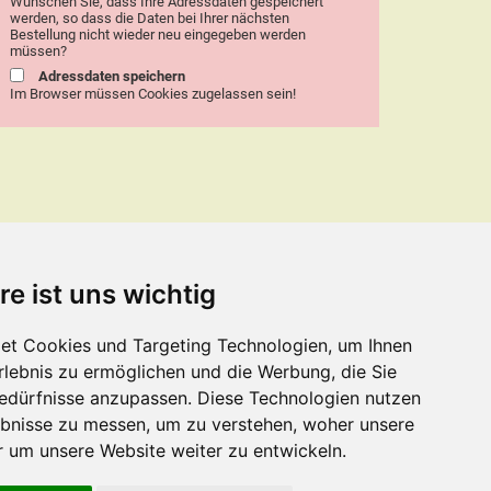
Wünschen Sie, dass Ihre Adressdaten gespeichert
werden, so dass die Daten bei Ihrer nächsten
Bestellung nicht wieder neu eingegeben werden
müssen?
Adressdaten speichern
Im Browser müssen Cookies zugelassen sein!
FFNUNGSZEITEN WIESBADEN
re ist uns wichtig
. - Di.
17:00 - 21:00 Uhr durchgehend geöffnet
.
Geschlossen!
et Cookies und Targeting Technologien, um Ihnen
. - Fr.
17:00 - 21:00 Uhr durchgehend geöffnet
Erlebnis zu ermöglichen und die Werbung, die Sie
. - So.
11:30 - 21:00 Uhr durchgehend geöffnet
Bedürfnisse anzupassen. Diese Technologien nutzen
iertage
11:30 - 21:00 Uhr durchgehend geöffnet
bnisse zu messen, um zu verstehen, woher unsere
NEU: jeden Sonntag geöffnet!
um unsere Website weiter zu entwickeln.