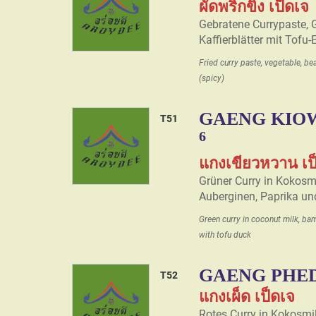
ผัดพริกขิง เป็ดเจ
Gebratene Currypaste,
Kaffierblätter mit Tofu-
Fried curry paste, vegetable, be
(spicy)
GAENG KIOW
T51
6
แกงเขียวหวาน เป
Grüner Curry in Kokosm
Auberginen, Paprika un
Green curry in coconut milk, ba
with tofu duck
GAENG PHED
T52
แกงเผ็ด เป็ดเจ
Rotes Curry in Kokosmi