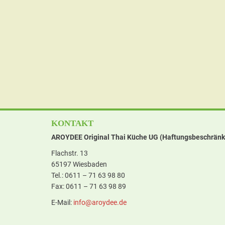
KONTAKT
AROYDEE Original Thai Küche UG (Haftungsbeschränk
Flachstr. 13
65197 Wiesbaden
Tel.: 0611 – 71 63 98 80
Fax: 0611 – 71 63 98 89
E-Mail:
in
fo@aroyd
ee.de