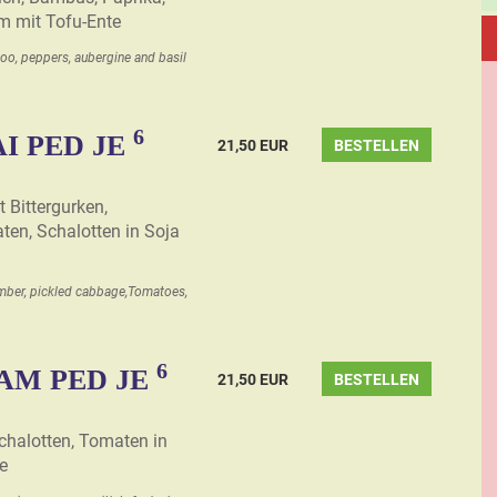
m mit Tofu-Ente
oo, peppers, aubergine and basil
6
I PED JE
21,50 EUR
BESTELLEN
 Bittergurken,
ten, Schalotten in Soja
umber, pickled cabbage,Tomatoes,
6
AM PED JE
21,50 EUR
BESTELLEN
จ
chalotten, Tomaten in
e