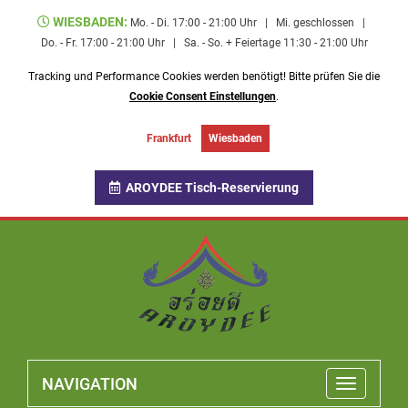
WIESBADEN:
Mo. - Di. 17:00 - 21:00 Uhr
|
Mi. geschlossen
|
Do. - Fr. 17:00 - 21:00 Uhr
|
Sa. - So. + Feiertage 11:30 - 21:00 Uhr
Tracking und Performance Cookies werden benötigt! Bitte prüfen Sie die
Cookie Consent Einstellungen
.
Frankfurt
Wiesbaden
AROYDEE Tisch-Reservierung
NAVIGATION
Toggle
navigatio