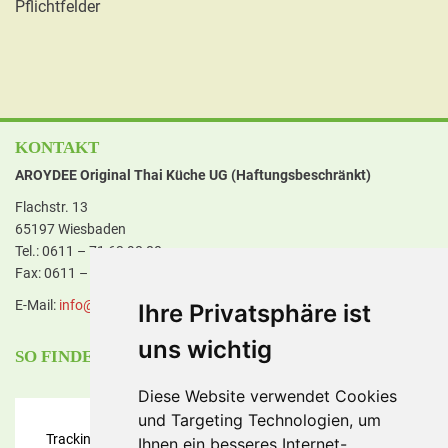
Pflichtfelder
KONTAKT
AROYDEE Original Thai Küche UG (Haftungsbeschränkt)
Flachstr. 13
65197 Wiesbaden
Tel.: 0611 – 71 63 98 80
Fax: 0611 – 71 63 98 89
E-Mail:
in
fo@aroyd
ee.de
Ihre Privatsphäre ist
uns wichtig
SO FINDEN SIE UNS
Diese Website verwendet Cookies
und Targeting Technologien, um
Tracking und Performance Cookies werden benötigt! Bitte
Ihnen ein besseres Internet-