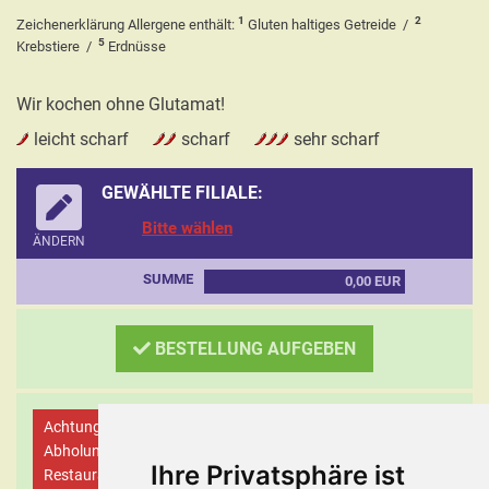
1
2
Zeichenerklärung Allergene enthält:
Gluten haltiges Getreide
/
5
Krebstiere
/
Erdnüsse
Wir kochen ohne Glutamat!
leicht scharf
scharf
sehr scharf
GEWÄHLTE FILIALE:
Bitte wählen
ÄNDERN
SUMME
0,00 EUR
BESTELLUNG AUFGEBEN
Achtung! Wir bieten keinen Lieferservice an! Kunden-
Abholungen müssen während der Öffnungszeiten des
Ihre Privatsphäre ist
Restaurants getätigt werden.