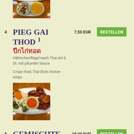
PIEG GAI
4
7,50 EUR
BESTELLEN
1
THOD
ปีกไก่ทอด
Hähnchenflügel nach Thai Art 6
St. mit pikanter Sauce
Crispy-fried, Thai-Style chicken
wings
5
15,00 EUR
BESTELLEN