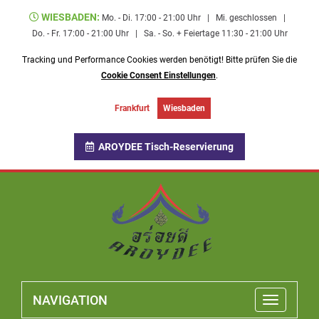
WIESBADEN:
Mo. - Di. 17:00 - 21:00 Uhr
|
Mi. geschlossen
|
Do. - Fr. 17:00 - 21:00 Uhr
|
Sa. - So. + Feiertage 11:30 - 21:00 Uhr
Tracking und Performance Cookies werden benötigt! Bitte prüfen Sie die
Cookie Consent Einstellungen
.
Frankfurt
Wiesbaden
AROYDEE Tisch-Reservierung
NAVIGATION
Toggle
navigatio