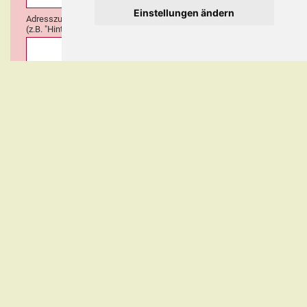
Einstellungen ändern
Adresszusatz / Bemerkungen
(z.B. "Hinterhaus", "Aufzug", "bitte klingeln bei...")
Gewünschte Abhol- /Lieferzeit (Datum / Uhrzeit) *
Besondere Wünsche
Telefon *
E-Mail-Adresse für Bestellbestätigung *
Zahlungsart *
Bar
Mindestbestellwert - Bar bei Abholung 0,00 €
Bei
Selbstabholung
kommen Sie bitte erst 20 Minuten nach