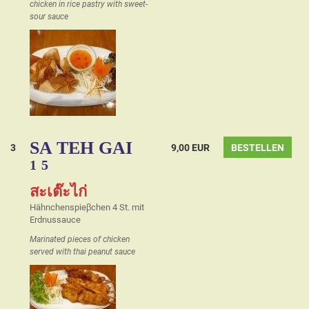
chicken in rice pastry with sweet-
sour sauce
SA TEH GAI
3
9,00 EUR
BESTELLEN
1
5
สะเต๊ะไก่
Hähnchenspieβchen 4 St. mit
Erdnussauce
Marinated pieces of chicken
served with thai peanut sauce