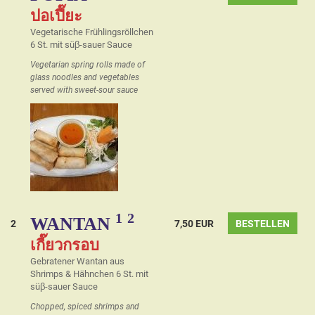
ปอเปี๊ยะ
Vegetarische Frühlingsröllchen
6 St. mit süβ-sauer Sauce
Vegetarian spring rolls made of
glass noodles and vegetables
served with sweet-sour sauce
1
2
WANTAN
2
7,50 EUR
BESTELLEN
เกี๊ยวกรอบ
Gebratener Wantan aus
Shrimps & Hähnchen 6 St. mit
süβ-sauer Sauce
Chopped, spiced shrimps and