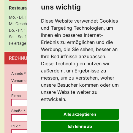
uns wichtig
Restaurant Öffnungszeiten / Abholzeiten
Mo. - Di. 17:00 - 21:00 Uhr durchgehend geöffnet
Diese Website verwendet Cookies
Mi. Geschlossen
und Targeting Technologien, um
Do. - Fr. 17:00 - 21:00 Uhr durchgehend geöffnet
Ihnen ein besseres Internet-
Sa. - So. 11:30 - 21:00 Uhr durchgehend geöffnet
Erlebnis zu ermöglichen und die
Feiertage 11:30 - 21:00 Uhr durchgehend geöffnet
Werbung, die Sie sehen, besser an
Ihre Bedürfnisse anzupassen.
RECHNUNGSANSCHRIFT
Diese Technologien nutzen wir
außerdem, um Ergebnisse zu
Anrede *
Frau
Herr
messen, um zu verstehen, woher
Vorname *
Nachname *
unsere Besucher kommen oder um
unsere Website weiter zu
Firma
Abteilung
entwickeln.
Straße *
Hausnr. *
Alle akzeptieren
PLZ *
Ort *
Ich lehne ab